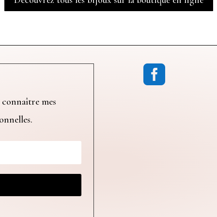

 connaître mes
ionnelles.