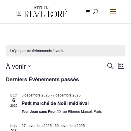
Il n’y a pas de évènements à venir.
Recher
Nav
À venir
Recherche
Liste
de
et
Sélectionnez
vue
Derniers Évènements passés
navigat
Évè
une
de
vues
6 décembre 2025
-
7 décembre 2025
DÉC
date.
6
Évènem
Petit marché de Noël médiéval
2025
Tour Jean sans Peur
20 rue Étienne Marcel, Paris
27 novembre 2025
-
30 novembre 2025
NOV
27