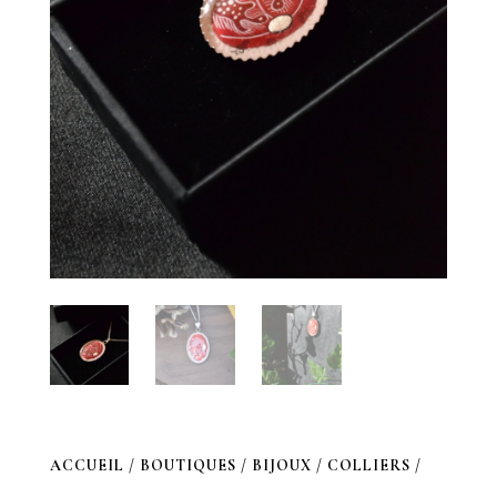
ACCUEIL
/
BOUTIQUES
/
BIJOUX
/
COLLIERS
/