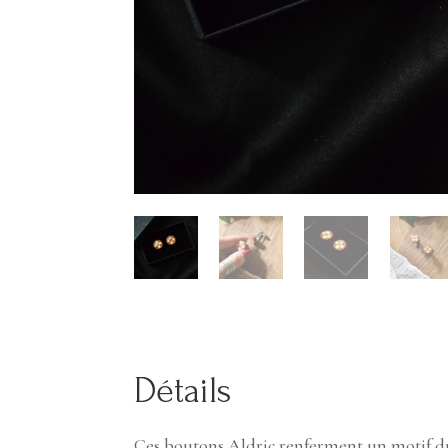
Détails
Ces boutons Aldric renferment un motif du