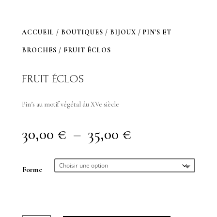
ACCUEIL
/
BOUTIQUES
/
BIJOUX
/
PIN'S ET
BROCHES
/ FRUIT ÉCLOS
FRUIT ÉCLOS
Pin’s au motif végétal du XVe siècle
Plage
30,00
€
–
35,00
€
de
prix :
Forme
30,00 €
à