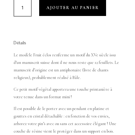
35,00 €
quantité
AJOUTER AU PANIER
de
FRUIT
ÉCLOS
Détails
Le modèle Fruit éclos renferme un motif du XVe siècle issu
d’un manuscrit suisse dont il ne nous reste que 12 feuillets. Le
manuscrit d’origine est un antiphonaire (livre de chants
religieux), probablement réalisé à Bâle.
Ce petit motif végétal apportera une touche printanière à
votre tenue dans un format mini !
Il est possible de le porter avec un pendant en platine et
gouttes en cristal détachable : en fonction de vos envies,
arborez votre pin’s avec ou sans cet accessoire élégant ! Une
couche de résine vient le protéger dans un support en bois.