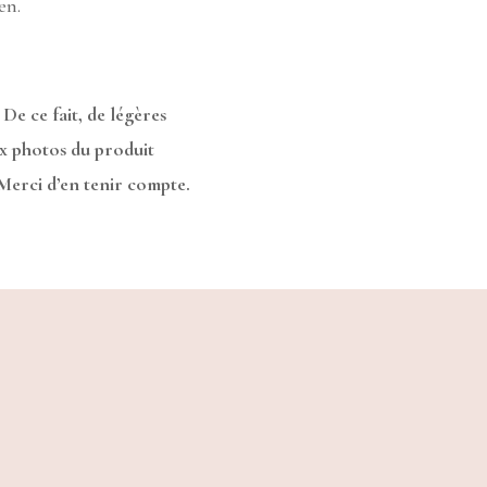
en.
 De ce fait, de légères
ux photos du produit
 Merci d’en tenir compte.