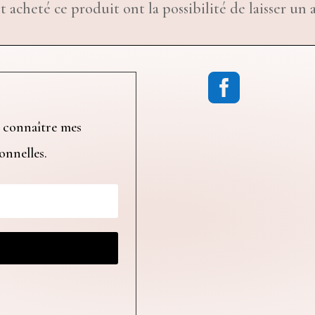
t acheté ce produit ont la possibilité de laisser un a

 connaître mes
ionnelles.