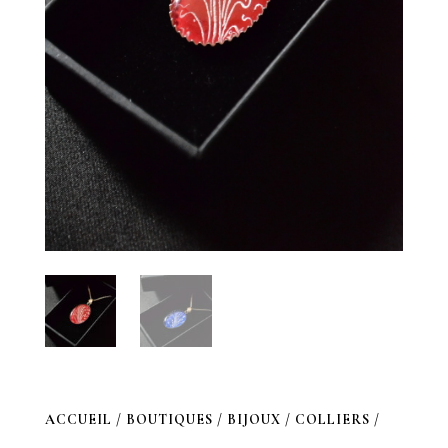
ACCUEIL
/
BOUTIQUES
/
BIJOUX
/
COLLIERS
/