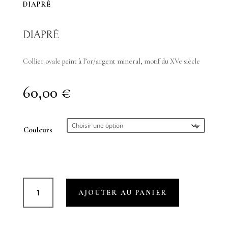
DIAPRÉ
DIAPRÉ
Collier ovale peint à l’or/argent minéral, motif du XVe siècle
60,00
€
Couleurs
quantité
AJOUTER AU PANIER
de
DIAPRÉ