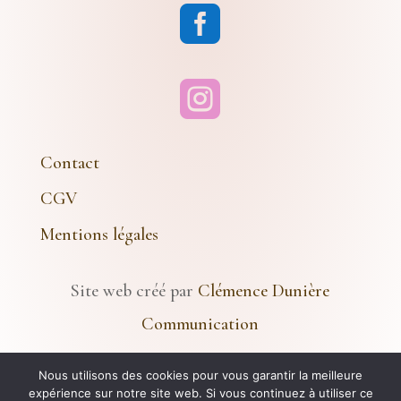


Contact
CGV
Mentions légales
Site web créé par
Clémence Dunière
Communication
Nous utilisons des cookies pour vous garantir la meilleure
© 2024 Atelier Le Rêve Doré – Tous Droits
expérience sur notre site web. Si vous continuez à utiliser ce