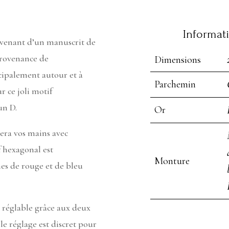
Informat
venant d’un manuscrit de
provenance de
Dimensions
cipalement autour et à
Parchemin
ur ce joli motif
un D.
Or
mera vos mains avec
f hexagonal est
Monture
hes de rouge et de bleu
 réglable grâce aux deux
le réglage est discret pour