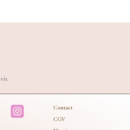
vis.
Contact

CGV