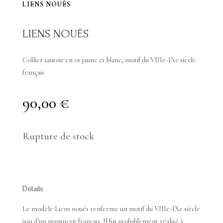
LIENS NOUÉS
LIENS NOUÉS
Collier sautoir en or jaune et blanc, motif du VIIIe-IXe siècle
français
90,00
€
Rupture de stock
Détails
Le modèle Liens noués renferme un motif du VIIIe-IXe siècle
issu d’un manuscrit français. Il fut probablement réalisé à