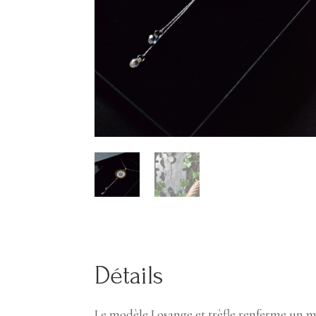
Détails
Le modèle Losange et trèfle renferme un mo