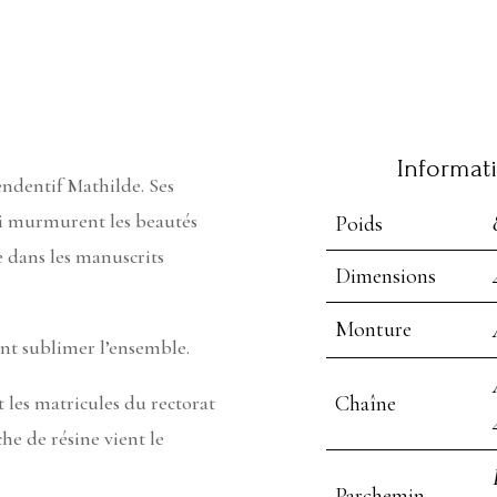
Informat
endentif Mathilde. Ses
qui murmurent les beautés
Poids
e dans les manuscrits
Dimensions
Monture
ent sublimer l’ensemble.
 les matricules du rectorat
Chaîne
he de résine vient le
Parchemin