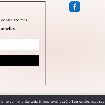

 connaître mes
ionnelles.
ère Communication
© 2024 Atelier Le
rience sur notre site web. Si vous continuez à utiliser ce site, nous su
t actuellement en pause et reviendra pour les fête