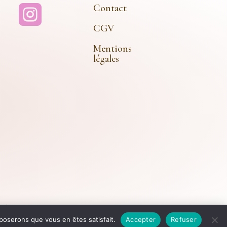
Contact

CGV
Mentions
légales
 Rêve Doré – Tous Droits Réservés
pposerons que vous en êtes satisfait.
Accepter
Refuser
s de fin d'année
Ignorer