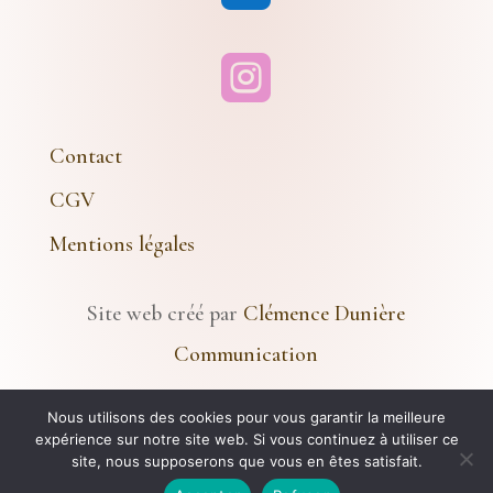

Contact
CGV
Mentions légales
Site web créé par
Clémence Dunière
Communication
Nous utilisons des cookies pour vous garantir la meilleure
© 2024 Atelier Le Rêve Doré – Tous Droits
expérience sur notre site web. Si vous continuez à utiliser ce
La boutique en ligne est actuellement en pause et
site, nous supposerons que vous en êtes satisfait.
Réservés