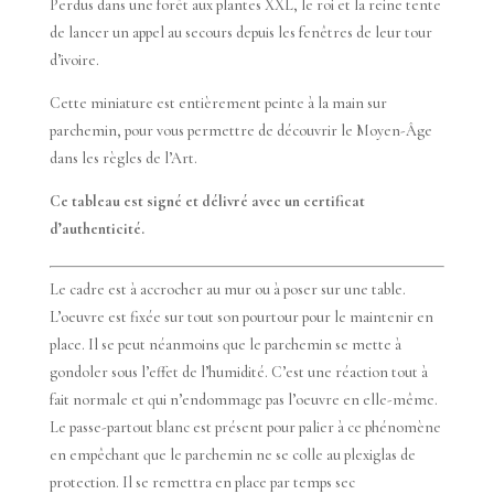
Perdus dans une forêt aux plantes XXL, le roi et la reine tente
de lancer un appel au secours depuis les fenêtres de leur tour
d’ivoire.
Cette miniature est entièrement peinte à la main sur
parchemin, pour vous permettre de découvrir le Moyen-Âge
dans les règles de l’Art.
Ce tableau est signé et délivré avec un certificat
d’authenticité.
Le cadre est à accrocher au mur ou à poser sur une table.
L’oeuvre est fixée sur tout son pourtour pour le maintenir en
place. Il se peut néanmoins que le parchemin se mette à
gondoler sous l’effet de l’humidité. C’est une réaction tout à
fait normale et qui n’endommage pas l’oeuvre en elle-même.
Le passe-partout blanc est présent pour palier à ce phénomène
en empêchant que le parchemin ne se colle au plexiglas de
protection. Il se remettra en place par temps sec