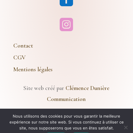

Contact
CGV
Mentions légales
Site web créé par
Clémence Dunière
Communication
Nous utilisons des cookies pour vous garantir la meilleure
© 2024 Atelier Le Rêve Doré – Tous Droits
expérience sur notre site web. Si vous continuez à utiliser ce
La boutique en ligne est actuellement en pause et
site, nous supposerons que vous en êtes satisfait.
Réservés