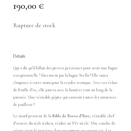
190,00
€
Rupture de stock
Détails
Qui a dit qu’il fallait des pierres précieuses pour avoir une bague
exceptionnelle ? Sûrement pas la bague Stella ! Elle saura
s’imposer à votre main pour la rendre iconique. Avec ses éclats
de feuille d’or, elle jouera avec la lumière tout au long de la
journée. Une véritable pépite qui raviront toutes les amatrices
de joaillerie !
Le motif provient de la
Bible de Borso d’Este
, véritable chef
d’oeuvre du style italien, réalisé au XVe siècle. Une couche de
résine vient le protéger dans un support en argent 925. Les