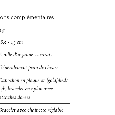
ions complémentaires
3 g
18,5 × 1,3 cm
Feuille d'or jaune 22 carats
Généralement peau de chèvre
Cabochon en plaqué or (goldfilled)
14k, bracelet en nylon avec
attaches dorées
Bracelet avec chaînette réglable