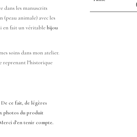
e dans les manuscrits
n (peau animale) avec les
 en fait un véritable
bijou
 mes soins dans mon atelier.
ée reprenant l’historique
 De ce fait, de légères
ux photos du produit
 Merci d’en tenir compte.