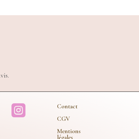
vis.
Contact

CGV
Mentions
légales