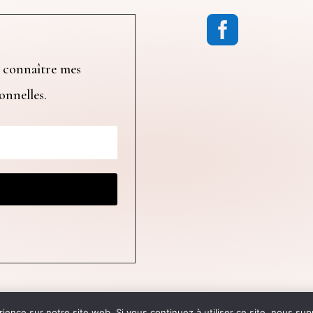

 connaître mes
ionnelles.
ère Communication
© 2024 Atelier Le
rience sur notre site web. Si vous continuez à utiliser ce site, nous su