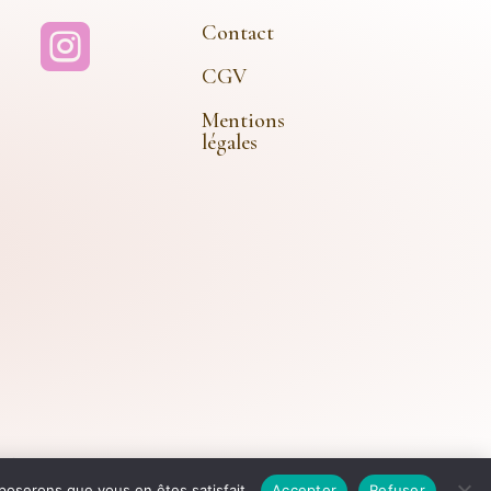
Contact

CGV
Mentions
légales
 Rêve Doré – Tous Droits Réservés
pposerons que vous en êtes satisfait.
Accepter
Refuser