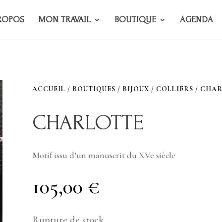
ROPOS
MON TRAVAIL
BOUTIQUE
AGENDA
ACCUEIL
/
BOUTIQUES
/
BIJOUX
/
COLLIERS
/ CHA
CHARLOTTE
Motif issu d’un manuscrit du XVe siècle
105,00
€
Rupture de stock