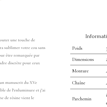
Informat
ajouter une touche de
ura sublimer votre cou sans
Poids
our être remarquée par
Dimensions
endre discrète pour ceux
Monture
 un manuscrit du XVe
Chaîne
able de l’enluminure et j’ai
e de résine vient le
Parchemin