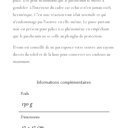
place. Il se peut néanmoins que le parchemin se mette à
gondoler à l’intérieur du cadre car celui-ci n’est jamais 100%
hermétique. C’est une réaction tout à fait normale et qui
n’endommage pas l’oeuvre en elle-même. Le passe-partout
noir est présent pour palier à ce phénomène en empêchant
que le parchemin ne se colle au plexiglas de protection.
Il vous est conseillé de ne pas exposer votre oeuvre aux rayons
directs du soleil et de la lune pour conserver ses couleurs au
maximum
Informations complémentaires
Poids
130 g
Dimensions
17 × 17 cm