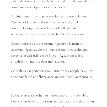
italien du XVe siècle : la bible de Borso d’Este, du nom de son
commanditaire et premier duc de Ferrare.
Originellement conçu pour surplomber le texte, le motif
s’épanouit ici en toute liberté pour nous inviter à la
contemplation, parmi ses fleurs et feuillages colorés,
rehaussés de détails à la véritable feuille d’or 22 carats.
Cette miniature est entièrement peinte à la main sur
parchemin (peau de chèvre), en reprenant les techniques
ancestrales déjà utilisées au Moyen-Âge, avant d’être
encadrée sur-mesure dans mon atelier.
Ce tableau est peint en série limité de 25 exemplaires, il est
donc numéroté et délivré avec un certificat d’authenticité.
Le cadre est à accrocher au mur ou à poser sur une table.
L’oeuvre est fixée sur tout son pourtour pour le maintenir en