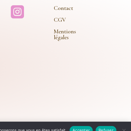
Contact

CGV
Mentions
légales
 Rêve Doré – Tous Droits Réservés
pposerons que vous en êtes satisfait.
Accepter
Refuser