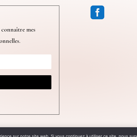

 connaître mes
ionnelles.
ère Communication
© 2024 Atelier Le
rience sur notre site web. Si vous continuez à utiliser ce site, nous su